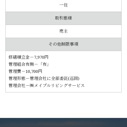
一住
取引態様
売主
その他制限事項
修繕積立金－7,970円
管理組合有無－「有」
管理費－10,700円
管理形態－管理会社に全部委託(巡回)
管理会社－㈱メイプルリビングサービス