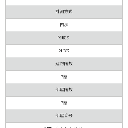
計測方式
内法
間取り
2LDK
建物階数
7階
部屋階数
7階
部屋番号