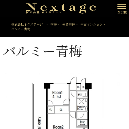
MENU
株式会社ネクステージ
>
物件
>
売買物件
>
中古マンション
>
バルミー青梅
バルミー青梅